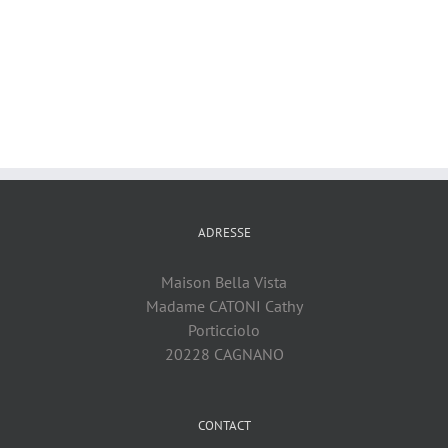
ADRESSE
Maison Bella Vista
Madame CATONI Cathy
Porticciolo
20228 CAGNANO
CONTACT