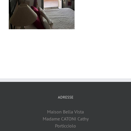
ADRESSE
Maison Bella Vista
Madame CATONI Cathy
Porticciolo