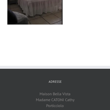
ADRESSE
Maison Bella Vista
Madame CATONI Cathy
Porticciolo