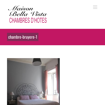
Skip
to
content
chambre-bruyere-1